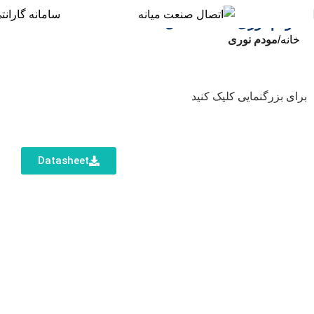
سامانه گارانت
مودم نوری WiFi5 مدل MF100
خانه
مودم نوری
برای بزرگنمایی کلیک کنید
Datasheet